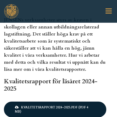
Hoppa
till
huvudinnehåll
JENSENs verksamheter styrs av kraven i
skollagen eller annan utbildningsrelaterad
lagstiftning. Det ställer höga krav på ett
kvalitetsarbete som är systematiskt och
säkerställer att vi kan hålla en hög, jämn
kvalitet i våra verksamheter. Hur vi arbetar
med detta och vilka resultat vi uppnått kan du
läsa mer om i våra kvalitetsrapporter.
Kvalitetsrapport för läsåret 2024-
2025
Document
KVALITETSRAPPORT 2024-2025.PDF (PDF 4
MB)