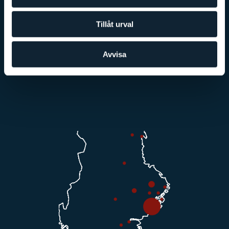
Håkan Jensen berättar
Vårt utbildningskoncept
Tillåt urval
Klagomålshantering
Dataskydd
Pressrum
Avvisa
Kontakt